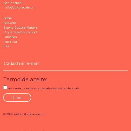
Get in touch
hello@culturecode.cc
Sobre
Soluções
Strong Culture Matters
O que fazemos por você
Parcerias
Imprensa
Blog
Termo de aceite:
Li e aceito os Termos de Uso e política de privacidade da Culture Code
Enviar
© 2021 CultureCode. All rights reserved.